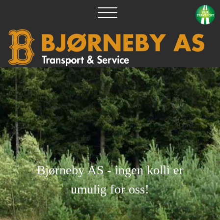
Bjørneby AS - ingen kolli er
umulig for oss!